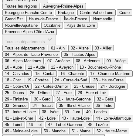
Toutes les régions
Auvergne-Rhône-Alpes
Bourgogne-Franche-Comté
Bretagne
Centre-Val de Loire
Corse
Grand Est
Hauts-de-France
Île-de-France
Normandie
Nouvelle-Aquitaine
Occitanie
Pays de la Loire
Provence-Alpes-Côte d'Azur
Tous les départements
Tous les départements
01 - Ain
02 - Aisne
03 - Allier
04 - Alpes-de-Haute-Provence
05 - Hautes-Alpes
06 - Alpes-Maritimes
07 - Ardèche
08 - Ardennes
09 - Ariège
10 - Aube
11 - Aude
12 - Aveyron
13 - Bouches-du-Rhône
14 - Calvados
15 - Cantal
16 - Charente
17 - Charente-Maritime
18 - Cher
19 - Corrèze
2A - Corse-du-Sud
2B - Haute-Corse
21 - Côte-d'Or
22 - Côtes-d'Armor
23 - Creuse
24 - Dordogne
25 - Doubs
26 - Drôme
27 - Eure
28 - Eure-et-Loir
29 - Finistère
30 - Gard
31 - Haute-Garonne
32 - Gers
33 - Gironde
34 - Hérault
35 - Ille-et-Vilaine
36 - Indre
37 - Indre-et-Loire
38 - Isère
39 - Jura
40 - Landes
41 - Loir-et-Cher
42 - Loire
43 - Haute-Loire
44 - Loire-Atlantique
45 - Loiret
46 - Lot
47 - Lot-et-Garonne
48 - Lozère
49 - Maine-et-Loire
50 - Manche
51 - Marne
52 - Haute-Marne