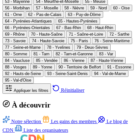
53 - Mayenne
54 - Meurthe-et-Moselle
55 - Meuse
56 - Morbihan
57 - Moselle
58 - Nièvre
59 - Nord
60 - Oise
61 - Orne
62 - Pas-de-Calais
63 - Puy-de-Dôme
64 - Pyrénées-Atlantiques
65 - Hautes-Pyrénées
66 - Pyrénées-Orientales
67 - Bas-Rhin
68 - Haut-Rhin
69 - Rhône
70 - Haute-Saône
71 - Saône-et-Loire
72 - Sarthe
73 - Savoie
74 - Haute-Savoie
75 - Paris
76 - Seine-Maritime
77 - Seine-et-Marne
78 - Yvelines
79 - Deux-Sèvres
80 - Somme
81 - Tarn
82 - Tarn-et-Garonne
83 - Var
84 - Vaucluse
85 - Vendée
86 - Vienne
87 - Haute-Vienne
88 - Vosges
89 - Yonne
90 - Territoire de Belfort
91 - Essonne
92 - Hauts-de-Seine
93 - Seine-Saint-Denis
94 - Val-de-Marne
95 - Val-d'Oise
Réinitialiser
Appliquer les filtres
À découvrir
Notre sélection
Les gains des membres
Le blog de
CDN
Liste des organisateurs