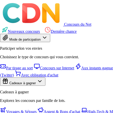
Concours du Net
Nouveaux concours
Dernière chance
Mode de participation
Participer selon vos envies
Choisissez le type de concours qui vous convient.
Par tirage au sort
Concours sur Internet
Aux instants gagnan
(Twitter)
Avec obligation d'achat
Cadeaux à gagner
Cadeaux à gagner
Explorez les concours par famille de lots.
Voyages & Séjours
Argent & Bons d'achat
High-Tech & Mu