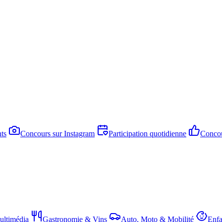
ts
Concours sur Instagram
Participation quotidienne
Concou
ltimédia
Gastronomie & Vins
Auto, Moto & Mobilité
Enfa