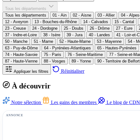
Tous les départements
Tous les départements
01 - Ain
02 - Aisne
03 - Allier
04 - Alpe
12 - Aveyron
13 - Bouches-du-Rhône
14 - Calvados
15 - Cantal
23 - Creuse
24 - Dordogne
25 - Doubs
26 - Drôme
27 - Eure
37 - Indre-et-Loire
38 - Isère
39 - Jura
40 - Landes
41 - Loir-et-
50 - Manche
51 - Marne
52 - Haute-Marne
53 - Mayenne
54 - M
63 - Puy-de-Dôme
64 - Pyrénées-Atlantiques
65 - Hautes-Pyrénées
74 - Haute-Savoie
75 - Paris
76 - Seine-Maritime
77 - Seine-et-Ma
87 - Haute-Vienne
88 - Vosges
89 - Yonne
90 - Territoire de Belfort
Réinitialiser
Appliquer les filtres
À découvrir
Notre sélection
Les gains des membres
Le blog de CDN
ANNONCE