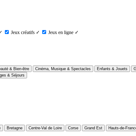
✓
Jeux créatifs
✓
Jeux en ligne
✓
auté & Bien-être
Cinéma, Musique & Spectacles
Enfants & Jouets
G
ges & Séjours
é
Bretagne
Centre-Val de Loire
Corse
Grand Est
Hauts-de-Franc