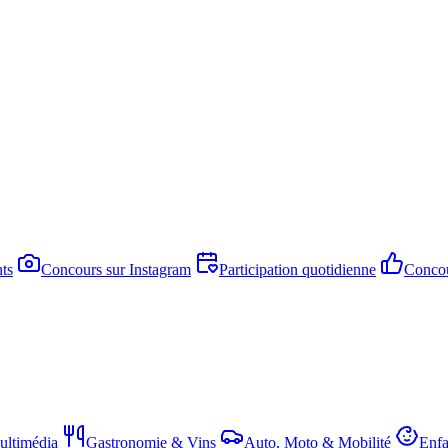
ts
Concours sur Instagram
Participation quotidienne
Concou
ltimédia
Gastronomie & Vins
Auto, Moto & Mobilité
Enfa