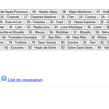
s-de-Haute-Provence
05 - Hautes-Alpes
06 - Alpes-Maritimes
07 - Ard
16 - Charente
17 - Charente-Maritime
18 - Cher
19 - Corrèze
2A - 
28 - Eure-et-Loir
29 - Finistère
30 - Gard
31 - Haute-Garonne
32 - G
Cher
42 - Loire
43 - Haute-Loire
44 - Loire-Atlantique
45 - Loiret
46
eurthe-et-Moselle
55 - Meuse
56 - Morbihan
57 - Moselle
58 - Nièv
66 - Pyrénées-Orientales
67 - Bas-Rhin
68 - Haut-Rhin
69 - Rhône
rne
78 - Yvelines
79 - Deux-Sèvres
80 - Somme
81 - Tarn
82 - 
91 - Essonne
92 - Hauts-de-Seine
93 - Seine-Saint-Denis
94 - Va
Liste des organisateurs