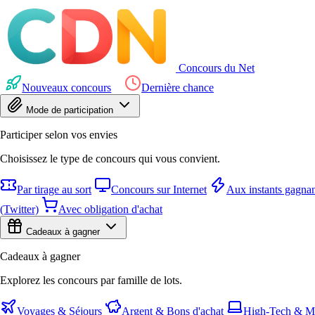
Concours du Net
Nouveaux concours
Dernière chance
Mode de participation
Participer selon vos envies
Choisissez le type de concours qui vous convient.
Par tirage au sort
Concours sur Internet
Aux instants gagnan
(Twitter)
Avec obligation d'achat
Cadeaux à gagner
Cadeaux à gagner
Explorez les concours par famille de lots.
Voyages & Séjours
Argent & Bons d'achat
High-Tech & Mu