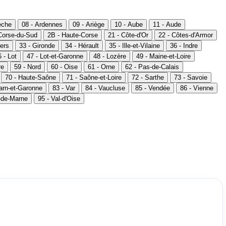
èche
08 - Ardennes
09 - Ariège
10 - Aube
11 - Aude
Corse-du-Sud
2B - Haute-Corse
21 - Côte-d'Or
22 - Côtes-d'Armor
ers
33 - Gironde
34 - Hérault
35 - Ille-et-Vilaine
36 - Indre
 - Lot
47 - Lot-et-Garonne
48 - Lozère
49 - Maine-et-Loire
re
59 - Nord
60 - Oise
61 - Orne
62 - Pas-de-Calais
70 - Haute-Saône
71 - Saône-et-Loire
72 - Sarthe
73 - Savoie
Tarn-et-Garonne
83 - Var
84 - Vaucluse
85 - Vendée
86 - Vienne
l-de-Marne
95 - Val-d'Oise