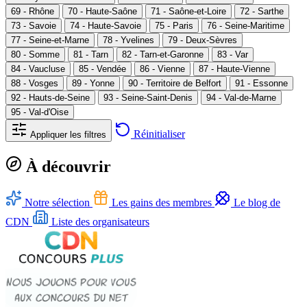
69 - Rhône
70 - Haute-Saône
71 - Saône-et-Loire
72 - Sarthe
73 - Savoie
74 - Haute-Savoie
75 - Paris
76 - Seine-Maritime
77 - Seine-et-Marne
78 - Yvelines
79 - Deux-Sèvres
80 - Somme
81 - Tarn
82 - Tarn-et-Garonne
83 - Var
84 - Vaucluse
85 - Vendée
86 - Vienne
87 - Haute-Vienne
88 - Vosges
89 - Yonne
90 - Territoire de Belfort
91 - Essonne
92 - Hauts-de-Seine
93 - Seine-Saint-Denis
94 - Val-de-Marne
95 - Val-d'Oise
Réinitialiser
Appliquer les filtres
À découvrir
Notre sélection
Les gains des membres
Le blog de
CDN
Liste des organisateurs