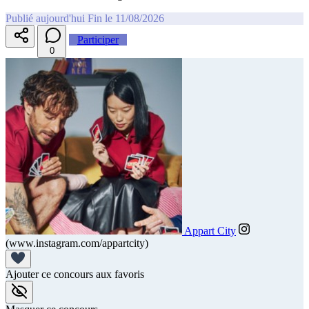
Publié aujourd'hui
Fin le 11/08/2026
Participer
0
Appart City
(www.instagram.com/appartcity)
Ajouter ce concours aux favoris