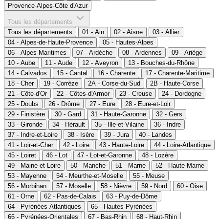
Provence-Alpes-Côte d'Azur
Tous les départements
Tous les départements
01 - Ain
02 - Aisne
03 - Allier
04 - Alpes-de-Haute-Provence
05 - Hautes-Alpes
06 - Alpes-Maritimes
07 - Ardèche
08 - Ardennes
09 - Ariège
10 - Aube
11 - Aude
12 - Aveyron
13 - Bouches-du-Rhône
14 - Calvados
15 - Cantal
16 - Charente
17 - Charente-Maritime
18 - Cher
19 - Corrèze
2A - Corse-du-Sud
2B - Haute-Corse
21 - Côte-d'Or
22 - Côtes-d'Armor
23 - Creuse
24 - Dordogne
25 - Doubs
26 - Drôme
27 - Eure
28 - Eure-et-Loir
29 - Finistère
30 - Gard
31 - Haute-Garonne
32 - Gers
33 - Gironde
34 - Hérault
35 - Ille-et-Vilaine
36 - Indre
37 - Indre-et-Loire
38 - Isère
39 - Jura
40 - Landes
41 - Loir-et-Cher
42 - Loire
43 - Haute-Loire
44 - Loire-Atlantique
45 - Loiret
46 - Lot
47 - Lot-et-Garonne
48 - Lozère
49 - Maine-et-Loire
50 - Manche
51 - Marne
52 - Haute-Marne
53 - Mayenne
54 - Meurthe-et-Moselle
55 - Meuse
56 - Morbihan
57 - Moselle
58 - Nièvre
59 - Nord
60 - Oise
61 - Orne
62 - Pas-de-Calais
63 - Puy-de-Dôme
64 - Pyrénées-Atlantiques
65 - Hautes-Pyrénées
66 - Pyrénées-Orientales
67 - Bas-Rhin
68 - Haut-Rhin