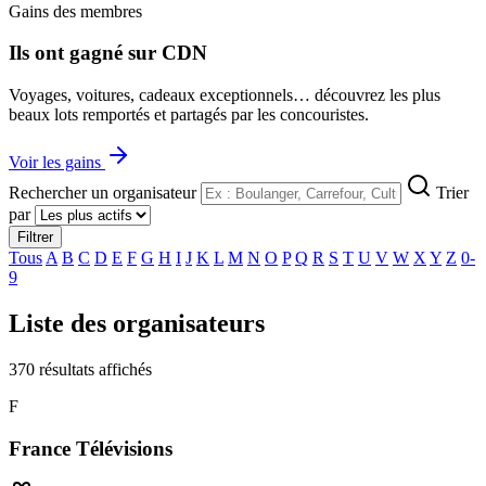
Gains des membres
Ils ont gagné sur CDN
Voyages, voitures, cadeaux exceptionnels… découvrez les plus
beaux lots remportés et partagés par les concouristes.
Voir les gains
Rechercher un organisateur
Trier
par
Filtrer
Tous
A
B
C
D
E
F
G
H
I
J
K
L
M
N
O
P
Q
R
S
T
U
V
W
X
Y
Z
0-
9
Liste des organisateurs
370 résultats affichés
F
France Télévisions